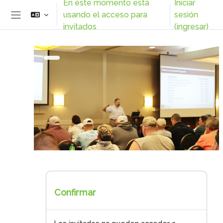
En este momento está
Iniciar
Saltar al contenido principal
usando el acceso para
sesión
Pánel lateral
invitados
(ingresar)
Confirmar