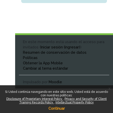
En este momento está usando el acceso para
invitados (
Iniciar sesión (ingresar)
)
Resumen de conservación de datos
Políticas
Obtener la App Mobile
Cambiar al tema estándar
Impulsado por
Moodle
x
Si Usted continúa navegando en este sitio web, Usted está de acuerdo
con nuestras políticas:
Disclosure of Proprietary Interest Policy
Privacy and Security of Client
Training Records Policy
Intellectual Property Policy
Continuar